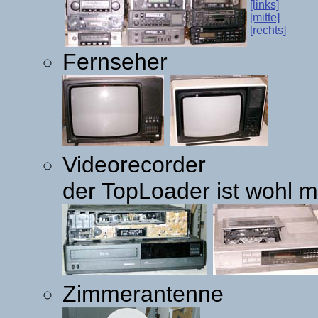
[links]
[mitte]
[rechts]
Fernseher
Videorecorder
der TopLoader ist wohl 
Zimmerantenne