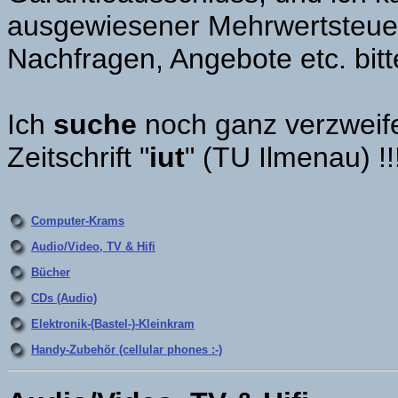
ausgewiesener Mehrwertsteuer
Nachfragen, Angebote etc. bit
Ich
suche
noch ganz verzweife
Zeitschrift "
iut
" (TU Ilmenau) !!
Computer-Krams
Audio/Video, TV & Hifi
Bücher
CDs (Audio)
Elektronik-(Bastel-)-Kleinkram
Handy-Zubehör (cellular phones :-)