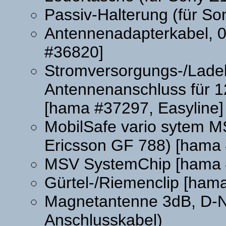
Passiv-Halterung (für 
Antennenadapterkabel, 0
#36820]
Stromversorgungs-/Lade
Antennenanschluss für 1
[hama #37297, Easyline]
MobilSafe vario sytem M
Ericsson GF 788) [hama
MSV SystemChip [hama 
Gürtel-/Riemenclip [ham
Magnetantenne 3dB, D-Ne
Anschlusskabel)