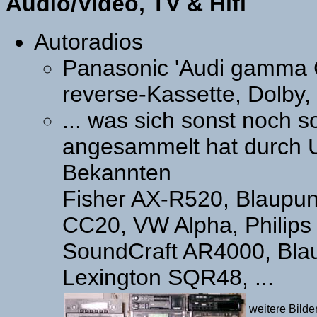
Audio/Video, TV & Hifi
Autoradios
Panasonic 'Audi gamma C
reverse-Kassette, Dolby,
... was sich sonst noch s
angesammelt hat durch 
Bekannten
Fisher AX-R520, Blaupun
CC20, VW Alpha, Philips
SoundCraft AR4000, Bla
Lexington SQR48, ...
weitere Bilder